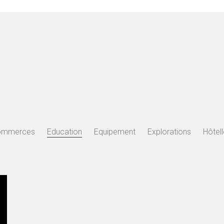
ommerces
Education
Equipement
Explorations
Hôtell